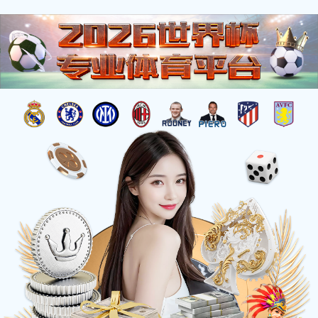
立即注册
用户协议常见问答
1. 我注册使用本平台意味着什么？
注册或使用MILAN.COM下载平台，即表示您自愿接受本
用户协议的全部条款并受其约束。
2. 注册账号时需要注意什么？
3. 本平台提供哪些服务内容？