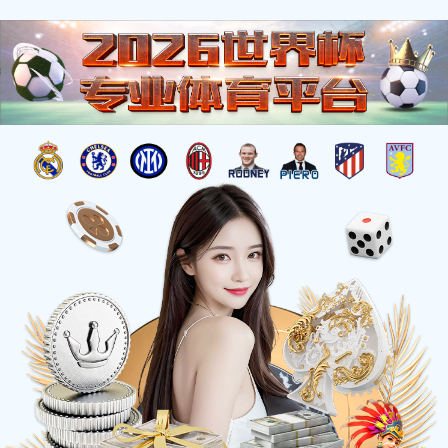
立即注册
MILAN.COM下载
带您畅享全
球体育盛事
专业平台，数据精准，
高清直播
覆盖热门体育项
目。
聚焦足球、篮球、电竞等赛事，
每日内容实时更
新
。
极速访问
下载APP