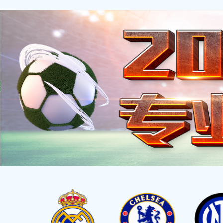
MILAN.COM下载
带您
事
专业平台，数据精准，
高清直播
覆盖热
聚焦足球、篮球、电竞等赛事，
每日内
极速访问
下载APP