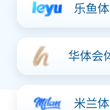
2026-06-01
4.
绝地求生PNC全明星赛4AM韦神开枪延迟与
2026-06-09
5.
迪巴拉假摔黄牌引连锁反应 罗马争四关键
2026-05-25
6.
输给深圳队11分！揪出3大“废柴”，坑惨了广
2026-05-22
7.
EDG上单阿乐剑姬一秒四破成绝唱，LPL上
2026-06-04
8.
中超半程观察：奥斯卡助攻数逼近百次大关
2026-06-08