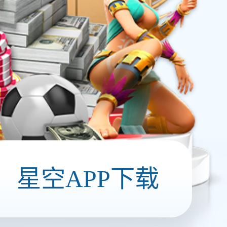
位内线悍将表现出兴
能最大化发挥其价值的
的战术地位与出场时间
，这要求管理层在有限
能成为绿军重塑内线体
守与轮换问题。这位旧
成行，还需看管理层在
姆斯的名字，无疑将贯