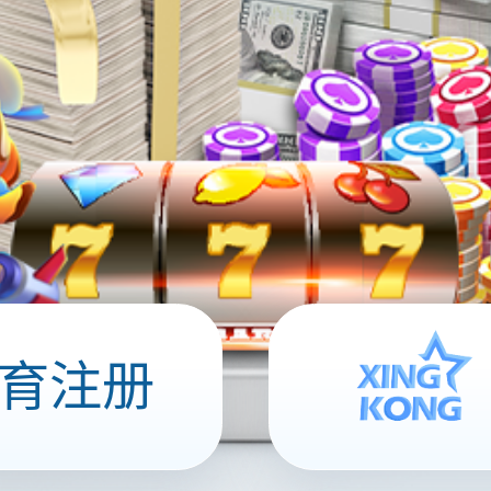
休赛期策略
下格兰特·威廉姆斯并非易事。自由市场中，多支球队同样对这
防守深度的季后赛球队。威廉姆斯本人也曾表示，希望加盟一支
言，除了提供有竞争力的薪资报价外，还需向威廉姆斯展示明确
休赛期还面临着其他位置的调整压力，如控卫与侧翼的深度补充
选择。综合来看，威廉姆斯的回归不仅是一次简单的补强，更可
果能成功引入格兰特·威廉姆斯，将有望解决长期困扰的内线防
补球队的战术空白，还能激发更衣室化学反应。然而，最终能否
取舍。无论如何，绿军正在为寻找内线答案而积极行动，而威廉
。