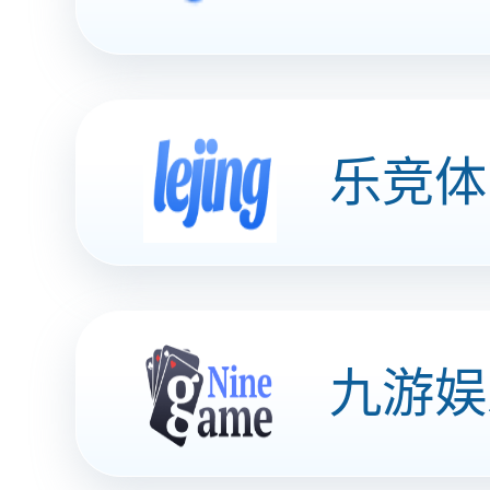
认识 MILAN.COM下载
MILAN.COM - 米兰(中国) 【eson推荐*请牢记发财域名:t
月，注册资金1500万，是一家生产各类家具家居用品
为一体的家具家居产品企业。MILAN.COM - 米兰(
远，才可以赢得未来。我们公司用优良的产品为广大客
家具家居制品！
support@hmhhjzLw.com
内