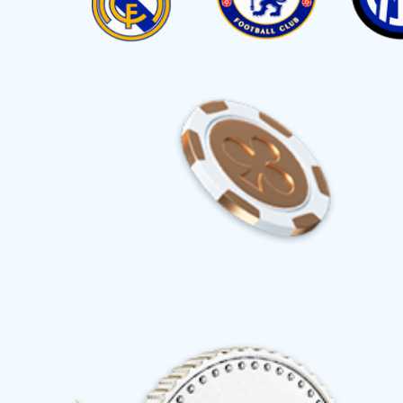
绿军寻
随着波士顿凯尔特人
伯特·威廉姆斯三世后
会，将目光投向了一位
将，如今成为凯尔特