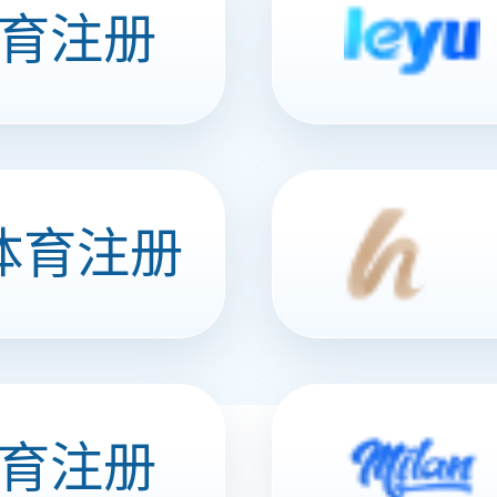
服
路生
，能