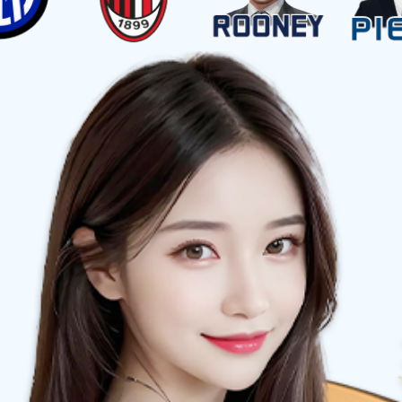
内线答案：旧将威廉姆斯成自由
2026-05-23 14:00
61 次阅读
首页
/
体育热讯
队在自由市场开启后持续补强，球队的内线短板再次成为管理层
，绿军的内线轮换一直缺乏高度与护框能力，而近期有消息称，
熟悉的面孔——昔日旧将格兰特·威廉姆斯。这位以强硬防守和
人寻找内线答案的重要目标。