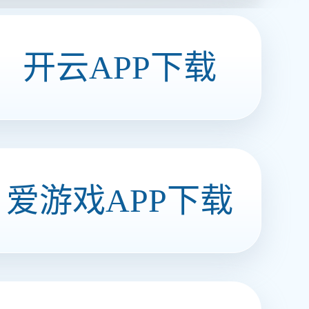
下一篇：
主场惜败！情义宿迁，输赢永相随!