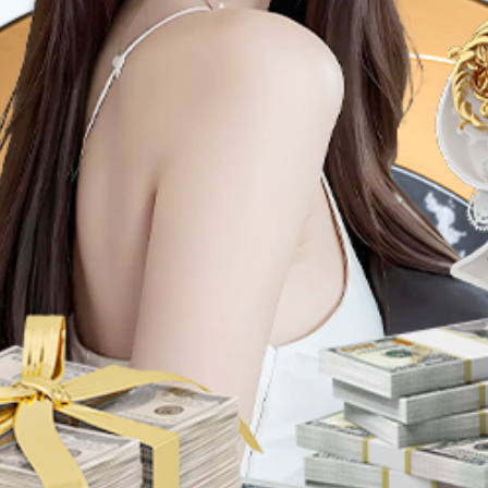
难以替代的战术支柱
几个赛季中，不仅是广东宏远后场双核，更是球队攻防体系的基
视野，成为国内后卫线少有的全能型球员；胡明轩则以精准投篮
。两人的默契配合让宏远在过渡期仍能保持竞争力，尤其在年轻
了后场全部核心职责。如果其中一人离队，球队的进攻流畅度和
优先考虑续约问题。
薪资帽与年轻化的平衡
收紧，广东宏远的重建计划受到多重制约。球队近年来已培养出
约将占用大量空间，可能压缩其他位置的引援预算。此外，赵睿
队未来数年的薪资结构将趋于固定，再难通过自由市场调整。另
用于引进外援或签下潜力内线，但代价是后场深度骤降。这种“
重建之间做出取舍。