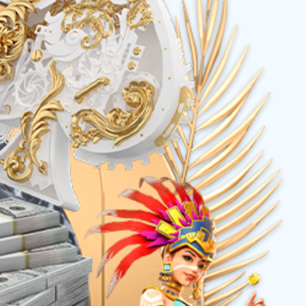
石。赵睿以其强硬的突
和无球跑动著称，在关
球员尚未完全成长的情
防守韧性将大打折扣，
徐杰、张皓嘉等新星，
和胡明轩的年龄正值巅
一方面，若放走其中一
两难”局面，让管理层必