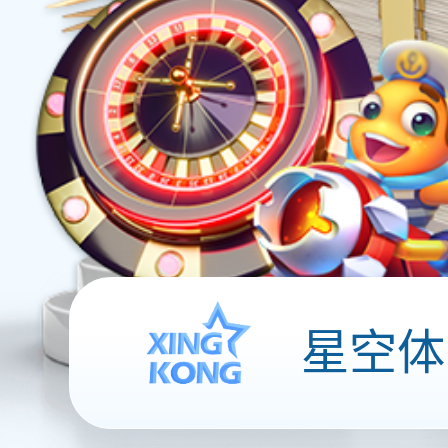
球员意愿：
除了经济因素，赵睿
渴望，而胡明轩则更
抛出橄榄枝。宏远若
提升外援配置。否则
总结与展望
广东宏远后场双核的
阵容，用两到三个赛
找替代者。无论结果
定，很可能成为CBA
待。