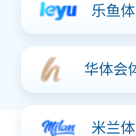
4.
葡超变革前兆：阿莫林拒绝利物浦后，葡萄
2026-06-03
5.
NBA季后赛助攻榜：约基奇场均9.8助攻领衔
2026-05-29
6.
阿特金森执教难以吐槽！掐点换人，无脑信
2026-05-24
7.
字母哥与波蒂斯挡拆犯规标准不一，雄鹿内
2026-07-20
8.
辛纳团队否认与纳达尔前教练合作，球迷质
2026-06-05