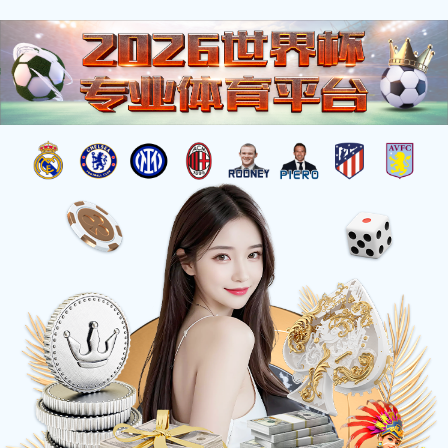
立即注册
MILAN.COM下载
带您畅享全
球体育盛事
专业平台，数据精准，
高清直播
覆盖热门体育项
目。
聚焦足球、篮球、电竞等赛事，
每日内容实时更
新
。
极速访问
下载APP