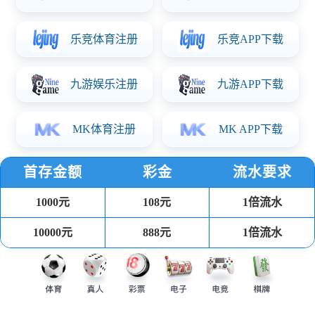
成都蓉城主力后卫间歇期首次
发声！已为此做出重要决定，
球迷祝福
2026-06-08 14:19
63 次阅读
首页
/
体育热讯
随着中超联赛间歇期的到来，各支球队都在利用这段
宝贵时间进行战术调整和人员休整。成都蓉城队的主
力后卫，近日在社交媒体上打破沉默，首次就球队近
期表现和个人状态公开发声，并透露自己已为此做出
了一项重要决定，引发了球迷们的广泛关注与祝福。
打破沉默：主力后卫谈球队现状与个