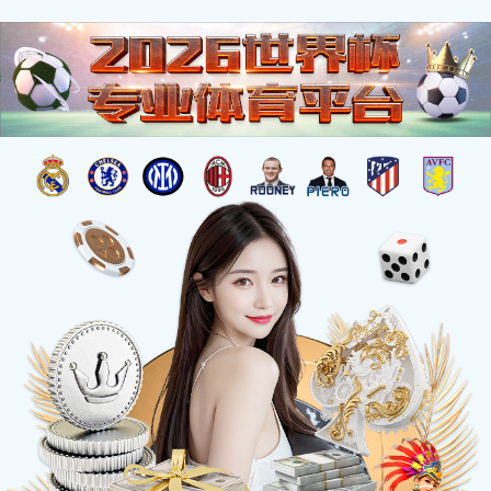
立即注册
MILAN.COM下载
带您畅享全
球体育盛事
专业平台，数据精准，
高清直播
覆盖热门体育项
目。
聚焦足球、篮球、电竞等赛事，
每日内容实时更
新
。
极速访问
下载APP