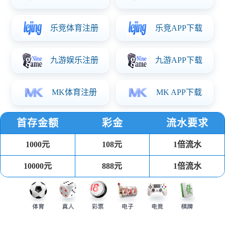
斯坦利杯G1：飓风12胜1负唯
一裂痕，金骑士今晚能否再度
撕开？
2026-06-03 14:00
58 次阅读
首页
/
体育热讯
斯坦利杯季后赛首轮G1即将打响，一场充满火药味的
对决在卡罗莱纳飓风与维加斯金骑士之间展开。飓风
队以常规赛12胜1负的傲人战绩稳坐分区头把交椅，
但细察其战绩表，唯一一场失利恰好来自金骑士。今
晚，双方在冰上重逢，这一裂痕是否会被再次撕开，
成为球迷和分析师热议的焦点。