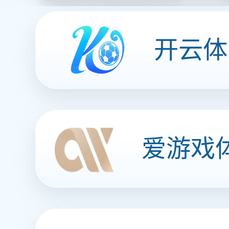
上一篇：
萨拉赫英超进球目标：利物浦边锋瞄…
延伸阅读
1.
本赛季LPL转会期5大千万级签约：TheShy
2026-06-09
2.
加内特1冠+1MVP vs 马龙无冠+2MVP，伟