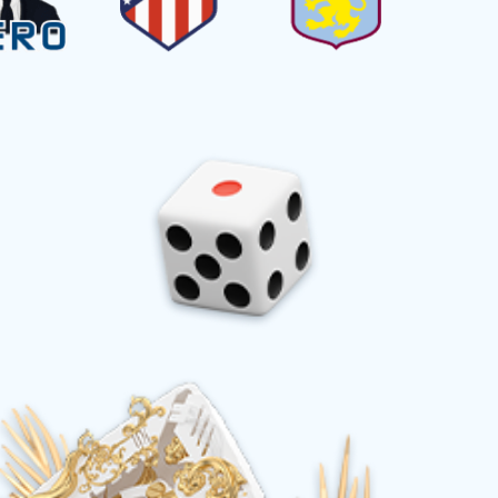
伦森7.6次列第五
流畅度的重要标尺。随
演着关键角色。根据最
这再次印证了他作为历史
，展现了他在控卫位置上