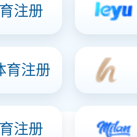
奏
购
帅
4个
服