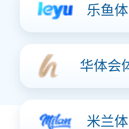
2026-05-25
3.
迪巴拉假摔黄牌引连锁反应 罗马争四关键
2026-05-25
4.
胡尔卡奇vs德米纳尔：发球上网vs底线快节
2026-05-21
5.
曼联冬窗欲清洗桑乔受阻，多特蒙德租借回
2026-07-19
6.
梅德维德夫与教练图尔苏诺夫关系紧张，换
2026-07-28
7.
破案了！广厦队赢上海，点解？孙悦分析道出
2026-06-03
8.
绝地求生PNC全明星赛4AM韦神开枪延迟与
2026-06-09