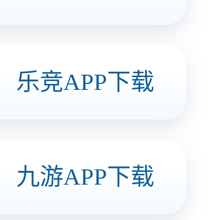
拼搏在线（中国）唯一官方网站
星空体育下载
九游网页版·官方站入口