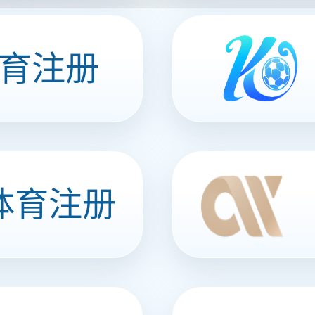
领衔
大前