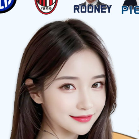
榜：约基奇场均9.8助攻领衔，布
2026-05-29 18:39
62 次阅读
首页
/
体育热讯
后赛首轮与次轮争夺中，球员们的助攻数据成为了衡量球队进攻
战术体系的多元化，助攻不仅是后卫的专利，内线组织者同样扮
核心尼古拉·约基奇以场均9.8次助攻高居季后赛助攻榜榜首，
同时，纽约尼克斯队的杰伦·布伦森以场均7.6次助攻位列第五