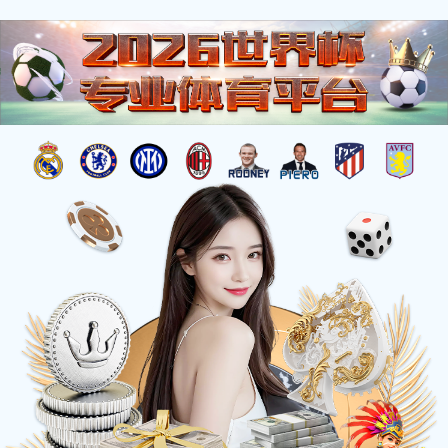
立即注册
MILAN.COM下载
带您畅享全
球体育盛事
专业平台，数据精准，
高清直播
覆盖热门体育项
目。
聚焦足球、篮球、电竞等赛事，
每日内容实时更
新
。
极速访问
下载APP